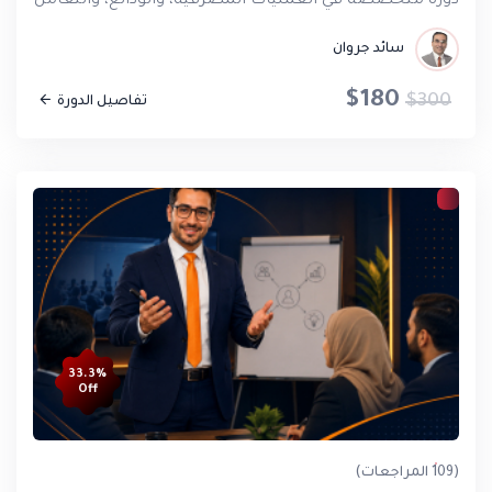
دورة متخصصة في العمليات المصرفية، والودائع، والتعامل مع الشي
سائد جروان
$180
$300
تفاصيل الدورة
33.3%
Off
(109 المراجعات)