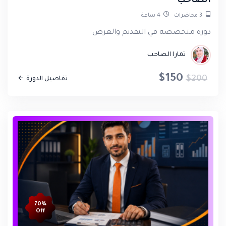
الصاحب
3
محاضرات
4
ساعة
دورة متخصصة في التقديم والعرض
تمارا الصاحب
$150
$200
تفاصيل الدورة
70%
Off