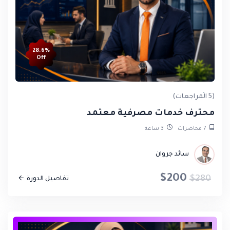
28.6%
Off
(5 المراجعات)
محترف خدمات مصرفية معتمد
7
محاضرات
3
ساعة
سائد جروان
$200
$280
تفاصيل الدورة