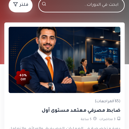
فلتر
40%
Off
(65 المراجعات)
ضابط مصرفي معتمد مستوى أول
3
محاضرات
5
ساعة