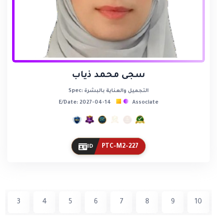
سجى محمد ذياب
Spec: التجميل والعناية بالبشرة
E/Date: 2027-04-14
Associate
PTC-M2-227
ID
3
4
5
6
7
8
9
10