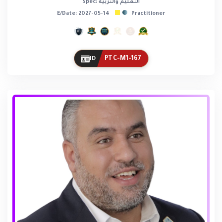
Spec: التعليم والتربية
E/Date: 2027-05-14
Practitioner
PTC-M1-167
ID