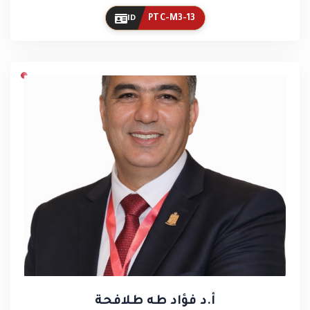
PTC-M3-13
ID
أ.د فؤاد طه طلافحة